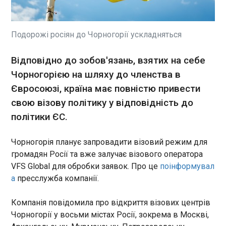
У Росії заявили про різке зростання атак
українських безпілотників. За перше півріччя
російська ППО нібито збила понад 63 тисячі
дронів. Про це свідчать підрахунки на основі
Подорожі росіян до Чорногорії ускладняться
даних Міністерства оборони РФ, оприлюднені
росЗМІ.
ЧИТАТЬ
Відповідно до зобов'язань, взятих на себе
Чорногорією на шляху до членства в
Євросоюзі, країна має повністю привести
США і Іран проводять непрямі технічні
переговори в Катарі про Ормузьку протоку і
свою візову політику у відповідність до
заморожені активи
політики ЄС.
21:23:24
1 липня в Досі (Катар) США
Чорногорія планує запровадити візовий режим для
та Іран провели непрямі
громадян Росії та вже залучає візового оператора
технічні переговори. Мета
VFS Global для обробки заявок. Про це
поінформувал
зустрічі — узгодження умов
а
пресслужба компанії.
судноплавства через
ЧИТАТЬ
Ормузьку протоку і
досягнення тривалого
Компанія повідомила про відкриття візових центрів
припинення вогню, пише
Україна нарощує економічну співпрацю з
Чорногорії у восьми містах Росії, зокрема в Москві,
Reuters . Переговори
Марокко