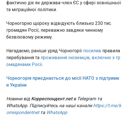
держави, виробників і
фактично діє як держава-член ЄС у сфері зовнішньої
партнерів.
та міграційної політики.
Росіяни стали активніше виводити готівку з
банків
21:00:52
Чорногорію щороку відвідують близько 230 тис.
громадян Росії, переважно завдяки чинному
У РФ банківська система п'ятий місяць поспіль
стикається з відпливом коштів у готівку. Про це
безвізовому режиму.
пишуть росЗМІ. За даними ЦБ РФ, у червні обсяг
готівки в обігу збільшився ще на 449,7 млрд
Нагадаємо, раніше уряд Чорногорії
посилив
правила
рублів. Порівняно з травнем, темпи приросту
перебування та
проживання іноземців, включно з гр
готівки в економіці стали більшими на 18%: тоді
ЧИТАТЬ
омадянами Росії.
грошей в обороті побільшало на 386,2 млрд
рублів.
Чорногорія приєднається до місії НАТО з підтримк
Найбільша мережа АЗС у Сибіру зупинила
и України
продаж пального
20:59:30
Новини від
Корреспондент.net
в Telegram та
У низці регіонів Росії загострюється дефіцит
WhatsApp. Підписуйтесь на наші канали
https://t.me/k
пального. Так, приватна мережа автозаправних
orrespondentnet
та
WhatsApp
станцій БРК , яка об’єднує понад 100 АЗС в
Іркутській області, Бурятії та Забайкальському
краї, з 1 липня повністю зупинила продаж