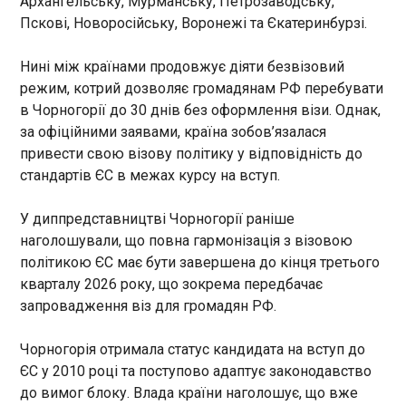
Архангельську, Мурманську, Петрозаводську,
базуються на підписаній у
21:21:28
Пскові, Новоросійську, Воронежі та Єкатеринбурзі.
червні проміжній угоді, яка
містить 14 пунктів. Цей
Нині між країнами продовжує діяти безвізовий
документ мав на меті
зупинити війну, відновити
режим, котрий дозволяє громадянам РФ перебувати
судноплавство в протоці, а
в Чорногорії до 30 днів без оформлення візи. Однак,
також виділити 60 днів на
за офіційними заявами, країна зобов’язалася
узгодження постійного
привести свою візову політику у відповідність до
ЧИТАТЬ
мирного договору. Попри
стандартів ЄС в межах курсу на вступ.
публічні суперечки між
Вашингтоном і Тегераном
Україна розпочинає експорт озброєння для
У диппредставництві Чорногорії раніше
щодо трактування
країн-партнерів
домовленостей і взаємні
наголошували, що повна гармонізація з візовою
21:10:41
військові удари протягом
політикою ЄС має бути завершена до кінця третього
останнього тижня, сторони
Україна розпочала експорт
кварталу 2026 року, що зокрема передбачає
сіли за стіл переговорів.
оборонних технологій для
запровадження віз для громадян РФ.
країн-партнерів, повідомляє
міністр оборони Михайло
Чорногорія отримала статус кандидата на вступ до
Федоров. Для цього
ЄС у 2010 році та поступово адаптує законодавство
створили чітку процедуру з
ЧИТАТЬ
до вимог блоку. Влада країни наголошує, що вже
єдиними правилами для