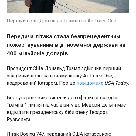
Кластер Brave1 підсумовує перший грантовий
конкурс на виробництво вибухових речовин.
Шість українських компаній отримають
фінансування. Кожна з них зможе виробляти від
Перший політ Дональда Трампа на Air Force One
7 тонн вибухових речовин щомісяця з
можливістю подальшого масштабування. Про
ЧИТАТЬ
Передача літака стала безпрецедентним
це повідомив міністр оборони Михайло
пожертвуванням від іноземної держави на
Федоров.
400 мільйонів доларів.
Президент Зеленський зустрівся у Дубліні із
главою Євроради та Прем’єр-міністром
Ірландії
Президент США Дональд Трамп здійснив перший
20:06:14
офіційний політ на новому літаку Air Force One,
У Дубліні після церемонії
подарований Катаром. Про це
повідомляє
USA Today
.
відкриття головування
Ірландії в Раді Євросоюзу
Борт уперше використали для офіційної поїздки
відбулася тристороння
Трампа 1 липня під час візиту до Медори, де він має
зустріч Президента України
ЧИТАТЬ
відвідати президентську бібліотеку Теодора
Володимира Зеленського ,
Рузвельта.
Президента Європейської
ради Антоніу Кошти та
Зеленський про висунення обвинувачень
Прем’єр-міністра Ірландії
Літак Boeing 747, переданий США катарською
українцю в підриві «Північних потоків»: