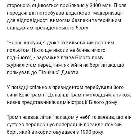
Мікхола Мартіна.
стороною, оцінюється приблизно у $400 млн. Після
деталей не бачили, коментувати рано
20:02:00
передачі він потребував додаткової модернізації
для відповідності вимогам безпеки та технічним
стандартам президентського борту.
"Чесно кажучи, я дуже схвильований першим
польотом. Ніхто ще ніколи не бачив нічого
ЧИТАТЬ
подібного", - зауважив глава Білого дому
журналістам перед тим, як зійти на борт літака, що
прямував до Північної Дакоти.
Уряд відкрив експорт зброї у форматі Drone
Deal
19:58:26
У поїздці спільно з президентом перебували його
сини Ерік Трамп і Дональд Трамп-молодший, а також
Кабінет Міністрів запустив механізм
низка представників адміністрації Білого дому.
контрольованого експорту озброєнь та
оборонних технологій, який передбачає
відрахування частини доходів до спецфонду для
Трамп назвав літак "палацом у небі" та заявив, що він
розвитку ОПК та збереження пріоритету
суттєво перевершує попередній президентський
забезпечення ЗСУ. Про це повідомила прем’єр-
ЧИТАТЬ
борт, який використовувався з 1990 року.
міністерка Юлія Свириденко у середу, 1 липня.