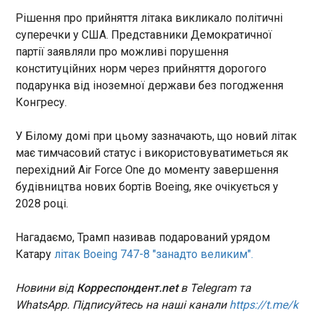
Рішення про прийняття літака викликало політичні
Полісся втратило Гуцуляка: гравець
суперечки у США. Представники Демократичної
оголосив про відхід у соцмережах
партії заявляли про можливі порушення
19:54:52
конституційних норм через прийняття дорогого
Вінгер Полісся Олексій Гуцуляк припинив
подарунка від іноземної держави без погодження
виступи за команду "вовків", залишивши про це
Конгресу.
повідомлення у соцмережах. Із розміщеного у
соцмережах 28-річного гравця допису стало
зрозуміло, що футболіст сказав "до побачення"
У Білому домі при цьому зазначають, що новий літак
житомирянам, показавши тим самим, що більше
ЧИТАТЬ
має тимчасовий статус і використовуватиметься як
не братиме участі у футбольних іграх УПЛ у
перехідний Air Force One до моменту завершення
футболці житомирського клубу. Цікаво, що
будівництва нових бортів Boeing, яке очікується у
Полісся наразі взагалі ніяк не повідомляло про
Зеленський про відносини з Польщею:
2028 році.
те, що Гуцуляк справді пішов із команди. У
труднощі є, але вони є між багатьма країнами
цьому світлі слід сказати, що Гуцуляк з’явився в
19:48:28
Нагадаємо, Трамп називав подарований урядом
команді "вовків" у 2024 році. Гравець тоді
погодився на контракт на два роки. Вінгер
Катару
літак Boeing 747-8 "занадто великим".
прижився в житомирській команді і за 65
зіграних за цей час матчів закріпив за собою
Новини від
Корреспондент.net
в Telegram та
лідерство. Інформації про відхід вінгера від
WhatsApp. Підписуйтесь на наші канали
https://t.me/k
житомирян, що з'явилася нинішнім літом,