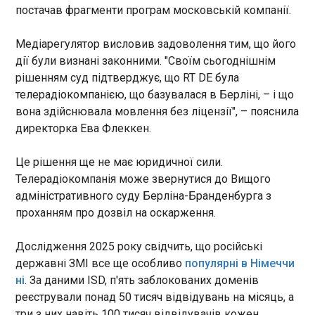
постачав фрагменти програм московській компанії.
Уряд Франції хочуть відправити у відставку у
зв’язку з реакцією на спеку
Медіарегулятор висловив задоволення тим, що його
19:14:16
дії були визнані законними. "Своїм сьогоднішнім
Французька партія "Зелені" оголосила у вівторок,
рішенням суд підтверджує, що RT DE була
що висуне вотум недовіри уряду через його дії
телерадіокомпанією, що базувалася в Берліні, – і що
під час рекордної спеки минулого тижня. Про це,
вона здійснювала мовлення без ліцензії", – пояснила
як пише "Європейська правда", повідомило
директорка Ева Флеккен.
видання Politico .
ЧИТАТЬ
Це рішення ще не має юридичної сили.
Телерадіокомпанія може звернутися до Вищого
адміністративного суду Берліна-Бранденбурга з
Проти війни рекордна кількість росіян -
проханням про дозвіл на оскарження.
опитування
19:07:34
Дослідження 2025 року свідчить, що російські
Переважна більшість росіян – 81% – готова
підтримати рішення про завершення війни проти
державні ЗМІ все ще особливо
популярні в Німеччи
України "вже завтра". Такі дані напередодні
ні
. За даними ISD, п'ять заблокованих доменів
оприлюднив Інститут конфліктології та аналізу
реєстрували понад 50 тисяч відвідувань на місяць, а
Росії (ІКАР), що базується у Києві.
три з них навіть 100 тисяч відвідувачів кожен.