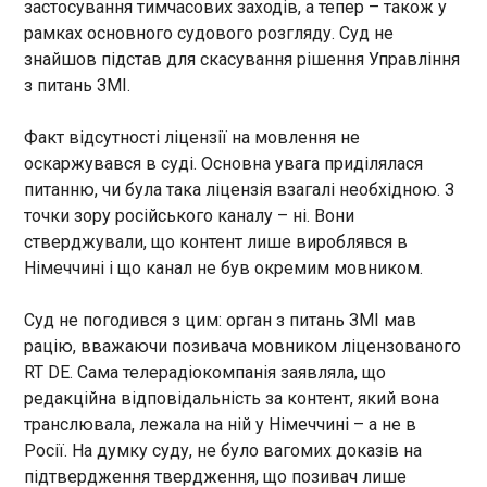
застосування тимчасових заходів, а тепер – також у
дроном
рамках основного судового розгляду. Суд не
19:18:48
знайшов підстав для скасування рішення Управління
Президент Румунії Нікушор Дан заявив у
з питань ЗМІ.
вівторок, що після інциденту з дроном у порту
Констанца між Румунією та Україною
Факт відсутності ліцензії на мовлення не
відбувалися контакти на різних рівнях, і що
оскаржувався в суді. Основна увага приділялася
прогрес полягає в тому, що щодо подібних подій
налагоджено прямий канал зв’язку.
питанню, чи була така ліцензія взагалі необхідною. З
ЧИТАТЬ
точки зору російського каналу – ні. Вони
стверджували, що контент лише вироблявся в
На Хмельниччині засудили ґвалтівника 13-
Німеччині і що канал не був окремим мовником.
річної
19:15:41
Суд не погодився з цим: орган з питань ЗМІ мав
Суд визнав винним 20-річного жителя
рацію, вважаючи позивача мовником ліцензованого
Хмельниччини у зґвалтуванні 13-річної дівчинки.
RT DE. Сама телерадіокомпанія заявляла, що
Йому призначили 15 років і один місяць
редакційна відповідальність за контент, який вона
позбавлення волі. Про це інформує Офіс
транслювала, лежала на ній у Німеччині – а не в
генпрокурора у вівторок, 30 червня.
Росії. На думку суду, не було вагомих доказів на
ЧИТАТЬ
підтвердження твердження, що позивач лише