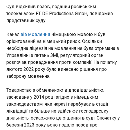
Кешбек за квітень українці почнуть отримувати
Суд відхилив позов, поданий російським
вже з 3 липня. Кошти можна буде використати
до 31 липня включно. Про це повідомила
телеканалом RT DE Productions GmbH, повідомив
пресслужба Міністерства економіки у вівторок,
представник суду.
30 червня. Рішення стосується квітневої
виплати, котра також включає кешбек на
ЧИТАТЬ
Канал
вів мовлення
німецькою мовою й був
пальне, що діяв з 20 березня до 31 травня.
орієнтований на німецький ринок. Оскільки
Максимальний розмір компенсації у квітні
необхідна ліцензія на мовлення не була отримана в
становив 1000 грн.
Між Нідерландами та Британією скасували
Управлінні з питань ЗМІ, регуляторний орган
міжнародні потяги через пожежу на
розпочав провадження проти компанії. На початку
залізниці
лютого 2022 року було винесено рішення про
19:35:36
заборону мовлення.
Міжнародне залізничне сполучення між
Нідерландами та Великою Британією тимчасово
Товариство з обмеженою відповідальністю,
припинене через пожежу в кабельному каналі на
залізничній лінії між Роттердамом і
засноване у 2014 році згідно з німецьким
Звейндрехтом. Про це, як пише "Європейська
ЧИТАТЬ
законодавством, яке наразі перебуває в стадії
правда", повідомляє NOS .
ліквідації та більше не здійснює господарську
діяльність, оскаржило це рішення в суді. Спочатку у
Президент Румунії розповів про контакти з
березні 2023 року воно подало позов про
Україною після інциденту з морським