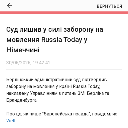
ВЕРНУТЬСЯ
Суд лишив у силі заборону на
Суд лишив у силі заборону на мовлення
мовлення Russia Today у
Russia Today у Німеччині
19:42:41
Німеччині
Берлінський адміністративний суд підтвердив
заборону на мовлення у країні Russia Today,
30/06/2026, 19:42:41
накладену Управлінням з питань ЗМІ Берліна та
Бранденбурга. Про це, як пише "Європейська
правда", повідомляє Welt .
Берлінський адміністративний суд підтвердив
заборону на мовлення у країні Russia Today,
ЧИТАТЬ
накладену Управлінням з питань ЗМІ Берліна та
Бранденбурга.
Кешбек за квітень українці отримають з 3
Про це, як пише "Європейська правда", повідомляє
липня
19:39:18
Welt
.