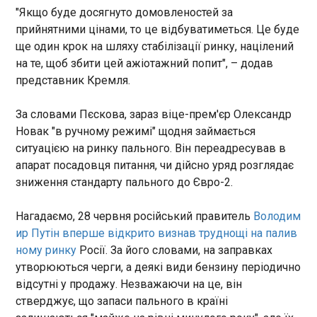
"Якщо буде досягнуто домовленостей за
ЧС-2026
17:38:09
прийнятними цінами, то це відбуватиметься. Це буде
ще один крок на шляху стабілізації ринку, націлений
на те, щоб збити цей ажіотажний попит", – додав
представник Кремля.
За словами Пєскова, зараз віце-прем'єр Олександр
ЧИТАТЬ
Новак "в ручному режимі" щодня займається
ситуацією на ринку пального. Він переадресував в
апарат посадовця питання, чи дійсно уряд розглядає
У Латвії електрика посадили на понад 5
зниження стандарту пального до Євро-2.
років за шпигунство на користь РФ
17:38:05
Нагадаємо, 28 червня російський правитель
Володим
Ризький міський суд засудив електрика за
ир Путін вперше відкрито визнав труднощі на палив
шпигунство в інтересах російської військової
розвідки до позбавлення волі на п’ять років і
ному ринку
Росії. За його словами, на заправках
шість місяців без конфіскації майна, а також до
утворюються черги, а деякі види бензину періодично
пробаційного нагляду на один рік і вісім місяців.
відсутні у продажу. Незважаючи на це, він
ЧИТАТЬ
стверджує, що запаси пального в країні