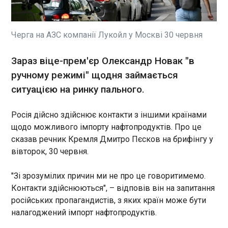
У липні виповниться рік від запуску ініціативи
PURL. Розшифровується ця абревіатура як
Prioritized Ukraine Requirements List, або ж
"Список пріоритетних потреб України". Це
Черга на АЗС компанії Лукойл у Москві 30 червня
механізм, завдяки якому Україна отримує
американську зброю, зокрема критично
ЧИТАТЬ
Зараз віце-прем'єр Олександр Новак "в
необхідні нам перехоплювачі для систем Patriot.
ручному режимі" щодня займається
Згідно з домовленостями, оплачують це країни-
члени НАТО та інші партнери (крім США).
ситуацією на ринку пального.
Наступник Стармера відмовився прийти на
вечірку в Лондоні з нагоди 250-річчя США
17:44:33
Росія дійсно здійснює контакти з іншими країнами
У вівторок ввечері в Лондоні відбудеться
щодо можливого імпорту нафтопродуктів. Про це
розкішна літня вечірка посольства США,
сказав речник Кремля Дмитро Пєсков на брифінгу у
присвячена 250-річчю незалежності, на яку
вівторок, 30 червня.
з’їдуться міністри, військові високопосадовці,
гіганти бізнесу та посли, однак ймовірний
"Зі зрозумілих причин ми не про це говоритимемо.
наступний прем’єр Енді Бернем не братиме
ЧИТАТЬ
Контакти здійснюються", – відповів він на запитання
участі в цьому заході.
російських пропагандистів, з яких країн може бути
налагоджений імпорт нафтопродуктів.
У Парагваї оголосили вихідний після
перемоги їхньої збірної над Німеччиною на