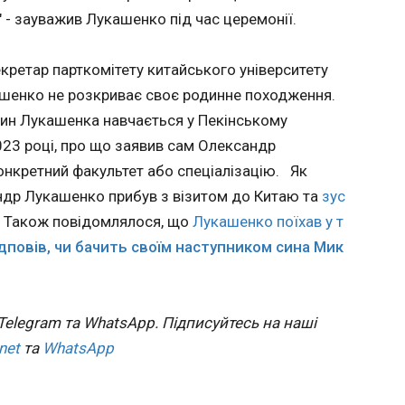
мили, що
вим
15:09:35
 - зауважив Лукашенко під час церемонії.
ром
Українські військові 29-30 червня уразили 
ового
об'єкти ворога. А також уточнили результа
 зріс
кретар парткомітету китайського університету
Слов'янський, повідомив Генштаб ЗСУ у вівторок, 30 червня.
одиниць.
торок, 30
ашенко не розкриває своє родинне походження.
"Так, уражено автомобільний міст у районі
ляли, що
Запорізької області, а також залізничний міст
а соціал-
син Лукашенка навчається у Пекінському
тимчасово окупованому українському Крим
нкером ,
угаса
2023 році, про що заявив сам Олександр
противник використовує для перекидання 
антажив
саду
конкретний факультет або спеціалізацію. Як
озброєння, боєприпасів та матеріально-техн
о
раїни.
Результати ураження уточнюються", – йдет
нкціями.
ндр Лукашенко прибув з візитом до Китаю та
зус
повідомленні.
ній глава
сування,
. Також повідомлялося, що
Лукашенко поїхав у т
ро
ра
дповів, чи бачить своїм наступником сина Мик
ував
-
бухівку
тії
ЧИТАТЬ
ія
вічюса
утатів,
Telegram та WhatsApp. Підписуйтесь на наші
щоб
 проти, а
инулого
net
та
WhatsApp
сні
У Брюсселі заявили,
Барсел
і
Литви
і
що вступ Чорногорії в
шалені
ідписав
латити
ЄС коштуватиме
аргент
ду до
інацію на