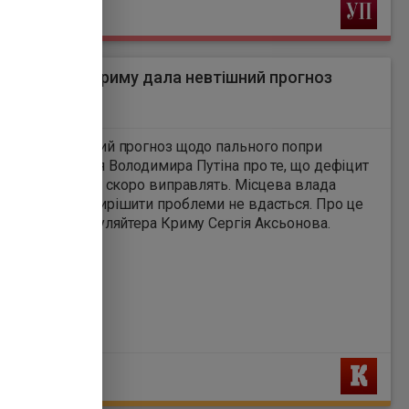
Ь
ійна влада Криму дала невтішний прогноз
пального
4
 дали невтішний прогноз щодо пального попри
и глави Кремля Володимира Путіна про те, що дефіцит
о на півострові скоро виправлять. Місцева влада
, що швидко вирішити проблеми не вдасться. Про це
ь звернення гауляйтера Криму Сергія Аксьонова.
Ь