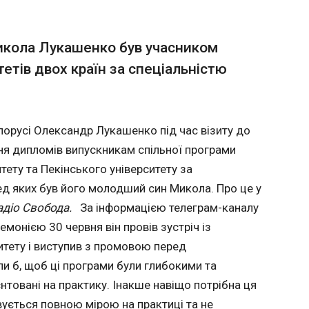
овною
ушує
доволена, що домоглася обмеження
У Литв
 та не
хідні
аїнської сталі до ЄС
поправ
Микола Лукашенко був учасником
і двом
егти
проти 
ажив
зу і
тетів двох країн за спеціальністю
перед
15:22:3
с
що Європейська комісія врахувала
 Як
прогр
их вимог щодо захисту ринку ЄС від
відники,
Сейм Л
ження сталі з третіх країн, зокрема з
ує
поправк
як пише "Європейська правда", повідомляє
 та
кодексу
русі Олександр Лукашенко під час візиту до
і
що Цен
ня дипломів випускникам спільної програми
івлі
комісія
о всьому
передв
ету та Пекінського університету за
ять
партій н
ред яких був його молодший син Микола. Про це у
ький
дезінфо
адіо Свобода.
За інформацією телеграм-каналу
шість
підстав
зовозів.
публікув
монією 30 червня він провів зустріч із
024 року
итету і виступив з промовою перед
ЧИТАТ
оку
ли б, щоб ці програми були глибокими та
омпанії
м
нтовані на практику. Інакше навіщо потрібна ця
рім того,
твердив
Озвучено дані уражень по стратегічн
вується повною мірою на практиці та не