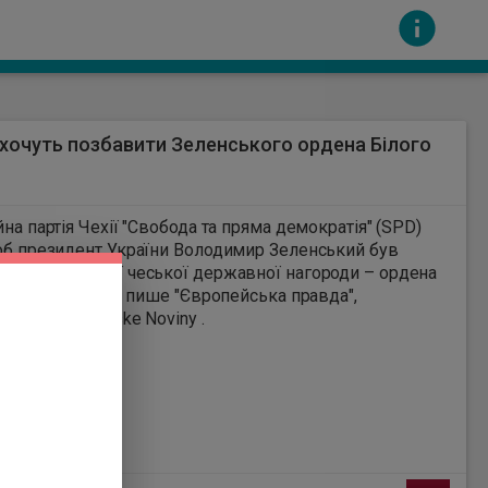
ї хочуть позбавити Зеленського ордена Білого
1
йна партія Чехії "Свобода та пряма демократія" (SPD)
об президент України Володимир Зеленський був
ений найвищої чеської державної нагороди – ордена
сть за вміст інших сайтів. Всі авторскі права
лева. Про це, як пише "Європейська правда",
повідомляє портал Ceske Noviny .