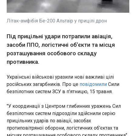
У Франції 49-річному українцю висунуто
звинувачення та призначено попереднє
ув’язнення у зв’язку з підпалом, що призвів до
загибелі його співвітчизника. Про це повідомила
Літак-амфібія Бе-200 Альтаір у прицілі дрон
в п’ятницю прокуратура Бордо, передає
"Європейська правда" з посиланням на Le Figaro
ЧИТАТЬ
Під прицільні удари потрапили авіація,
.
засоби ППО, логістичні об’єкти та місця
розташування особового складу
На Мальдівах під час дайвінгу загинули
п'ятеро італійців
противника.
11:30:34
П'ятеро італійців загинули
Українські військові уразили нові важливі цілі
внаслідок нещасного
російських загарбників. Про це
повідомили
Сили
випадку під час дайвінгу на
безпілотних систем ЗСУ в п’ятницю, 15 травня.
Мальдівах – острівній країні у
Південній Азії. Про це
"У координації з Центром глибинних уражень Сил
повідомило BBC з
ЧИТАТЬ
безпілотних систем підрозділи здійснили серію
посиланням на міністерство
закордонних справ Італії.
прицільних ударів по авіації, засобах
протиповітряної оборони, логістичних об’єктах та
Ляшко прокоментував консультації Єрмака з
астрологинею перед винесенням його
місцях розташування особового складу противника",