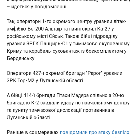
кандидатури в міністри
– йдеться у повідомленні.
11:30:31
Міністр охорони здоров’я Віктор Ляшко
Так, оператори 1-го окремого центру уразили літак-
прокоментував інформацію про те, що тодішній
амфібію Бе-200 Альтаір та гвинтокрил Ка-27 у
голова Офісу президента обговорював з
російському місті Єйськ. Також бійці підрозділу
астрологинею його кандидатуру перед
уразили ЗРГК Панцирь-С1 у тимчасово окупованому
внесенням на посаду міністра. Під час години
Криму та корабель-суховантаж із боєкомплектом у
запитань до уряду у відповідь на запитання
ЧИТАТЬ
Бердянську.
народного депутата Ярослава Железняка він
сказав, що в уряд він прийшов в 2019 році – на
посаду заступника міністра.
Оператори 427-ї окремої бригади "Рарог" уразили
Соратник Стармера визнав "непопулярність"
прем'єра, але відкинув розмови про заміну
ЗРК Тор-М2 у Луганській області.
11:27:08
А бійці 414-ї бригади Птахи Мадяра спільно з 20-ю
Міністр у справах громад Великої Британії Стів
Рід заявив, що попри те, що прем’єр-міністр
бригадою К-2 завдали удару по навчальному центру
країни Кір Стармер "непопулярний", але
та пункту тимчасової дислокації противника в
Лейбористська партія має припинити "внутрішні
Луганській області.
суперечки". Про це він сказав у п’ятницю, 15
травня, цитує The Guardian , пише "Європейська
ЧИТАТЬ
Раніше в соцмережах
повідомили про атаку безпіло
правда".