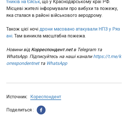
тників на Єйськ
, що у Краснодарському краї РФ.
Місцеві жителі інформували про вибухи та пожежу,
Акції Boeing впали на 4% після заяви Трампа
яка сталася в районі військового аеродрому.
про замовлення Китаєм лише 200 літаків
11:24:55
Також цієї ночі
дрони масовано атакували НПЗ у Ряз
Китай погодився купити 200
ані
. Там виникла масштабна пожежа.
літаків Boeing, заявив у
четвер президент США
Дональд Трамп. Це значно
Новини від
Корреспондент.net
в Telegram та
менше, ніж очікували
WhatsApp. Підписуйтесь на наші канали
https://t.me/k
аналітики, через що акції
ЧИТАТЬ
orrespondentnet
та
WhatsApp
авіабудівної компанії впали.
Про це пише Reuters. Деталі
угоди поки що невідомі,
Axios: директор ЦРУ провів переговори на
зокрема коли саме та які
Кубі
моделі літаків будуть
11:24:55
поставлені. Однак обсяг
Источник:
Кореспондент
замовлення виявився значно
меншим за пакет приблизно
Поделиться :
на 500 літаків, який, за
словами джерел Reuters,
обговорювався напередодні