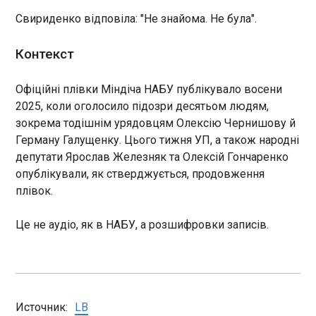
допомоги до медичного закладу з різними
споживання
Свириденко відповіла: "Не знайома. Не була".
ступенями травм", – йдеться у повідомленні.
10:43:58
Контекст
Офіційні плівки Міндіча НАБУ публікувало восени
2025, коли оголосило підозри десятьом людям,
ЧИТАТЬ
зокрема тодішнім урядовцям Олексію Чернишову й
Герману Галущенку. Цього тижня УП, а також народні
депутати Ярослав Железняк та Олексій Гончаренко
Опитування показало ставлення українців до
опублікували, як стверджується, продовження
травневих свят
плівок.
10:31:30
День праці 1 травня та 9 травня (День перемоги)
Це не аудіо, як в НАБУ, а розшифровки записів.
лишаються найменш популярними святами
серед українців. Такими є свідчать результати
опитування , проведеного Київським
міжнародним інститутом соціології.
ЧИТАТЬ
Источник:
LB