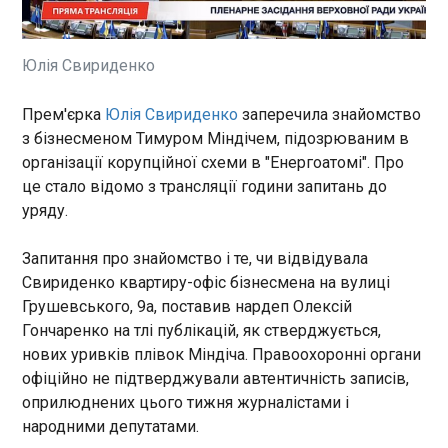
країну засобів прийому та передачі сигналу від
іноземних супутників зв'язку, включаючи
термінали Starlink. Про це повідомляє The
Moscow Times. "Забороняється ввезення в РФ
Юлія Свириденко
радіоелектронних засобів, призначених для
передачі та (або) прийому радіохвиль від
ЧИТАТЬ
Прем'єрка
Юлія Свириденко
заперечила знайомство
космічних об'єктів зв'язку (супутників зв'язку, у
з бізнесменом Тимуром Міндічем, підозрюваним в
тому числі подвійного призначення) іноземних
організації корупційної схеми в "Енергоатомі". Про
держав, за переліком згідно з додатком, які не
Працівники ТЦК загинули в ДТП на
це стало відомо з трансляції години запитань до
мають рішення державної комісії з радіочастот
Черкащині
уряду.
про виділення смуг радіочастот", - йдеться в
10:45:32
документі, поширеному пресслужбою уряду.
У Черкаській області сталося смертельне ДТП, у
Запитання про знайомство і те, чи відвідувала
якому загинули двоє військовослужбовців ТЦК і
Свириденко квартиру-офіс бізнесмена на вулиці
цивільний. Про це повідомив Черкаський
Грушевського, 9а, поставив нардеп Олексій
обласний ТЦК в п’ятницю, 1 травня. "30 квітня
Гончаренко на тлі публікацій, як стверджується,
2026 року в районі населеного пункту Княжа
Звенигородського району сталося ДТП,
нових уривків плівок Міндіча. Правоохоронні органи
ЧИТАТЬ
внаслідок якої загинув цивільний та двоє
офіційно не підтверджували автентичність записів,
військовослужбовців Звенигородського РТЦК
оприлюднених цього тижня журналістами і
та СП. Ще один військовослужбовець та
В Україні зросло споживання електроенергії,
народними депутатами.
цивільний доставлені каретою швидкої
енергетики закликають до ощадливого