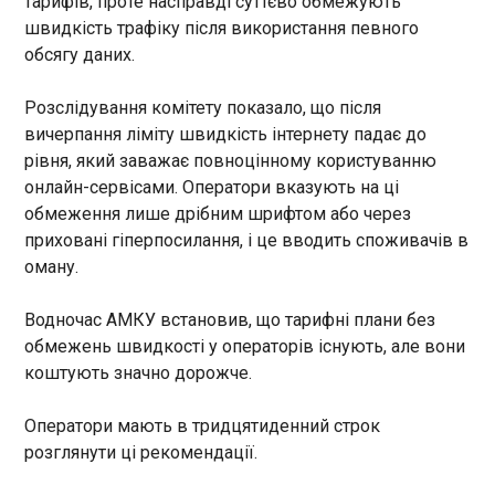
тарифів, проте насправді суттєво обмежують
завершує частковий шатдаун,
швидкість трафіку після використання певного
який тривав 75 днів. Тепер
Перший поєдинок із Крістал Пелес Шахтар
обсягу даних.
безпекові відомства знову
програв
почнуть отримувати
00:40:23
бюджетні кошти.
Розслідування комітету показало, що після
У четвер, 30 квітня, у рамках півфінальних
вичерпання ліміту швидкість інтернету падає до
зустрічей Ліги конференцій свій перший
рівня, який заважає повноцінному користуванню
поєдинок проводив донецький Шахтар. Його
онлайн-сервісами. Оператори вказують на ці
суперником на цьому етапі турніру є англійський
Крістал Пелес. Перша хвилина півфінального
обмеження лише дрібним шрифтом або через
протистояння задала тон усій подальшій грі
ЧИТАТЬ
приховані гіперпосилання, і це вводить споживачів в
команд. Це був не просто початок матчу, це був
оману.
результативний початок поєдинку. Першим
удалося відзначитися гравцям Крістал Пелес.
Укренерго: 1 травня в Україні не прогнозують
Водночас АМКУ встановив, що тарифні плани без
Широкі можливості були надані Сарру, який,
відключень світла
обмежень швидкості у операторів існують, але вони
отримавши м’яч на хід від Матети перед
00:21:23
коштують значно дорожче.
штрафним, вийшов на ударну позицію і забив у
кут по діагоналі від воротаря. Потім із м’ячем
возилися "гірники", проте до воріт Гендерсона
Оператори мають в тридцятиденний строк
прокласти прохід не могли протягом усього
розглянути ці рекомендації.
першого тайму. Допомога українцям прийшла
на початку другого тайму у вигляді кутового.