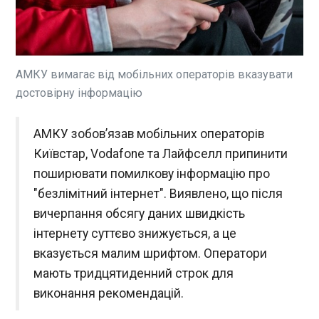
Українська тенісистка Марта
Костюк вперше у своїй
кар'єрі зіграє у фіналі
престижного турніру WTA
1000 у Мадриді. Путівку до
АМКУ вимагає від мобільних операторів вказувати
вирішального матчу вона
ЧИТАТЬ
здобула у протистоянні з
достовірну інформацію
Анастасією Потаповою -
росіянкою, яка виступає під
ОАЕ заборонили своїм громадянам поїздки
АМКУ зобов’язав мобільних операторів
австрійським прапором.
до Ірану, Іраку та Лівану
Київстар, Vodafone та Лайфселл припинити
00:56:40
поширювати помилкову інформацію про
Міністерство закордонних
справ ОАЕ заборонило
"безлімітний інтернет". Виявлено, що після
громадянам поїздки до Ірану,
вичерпання обсягу даних швидкість
Іраку та Лівану. Таке
інтернету суттєво знижується, а це
повідомлення з'явилось на
сторінці відомства в
вказується малим шрифтом. Оператори
ЧИТАТЬ
соцмережі Х . "У зв'язку з
мають тридцятиденний строк для
поточними подіями,
виконання рекомендацій.
Міністерство закордонних
Трамп розглядає виведення військ з трьох
справ заборонило поїздки до
країн ЄС