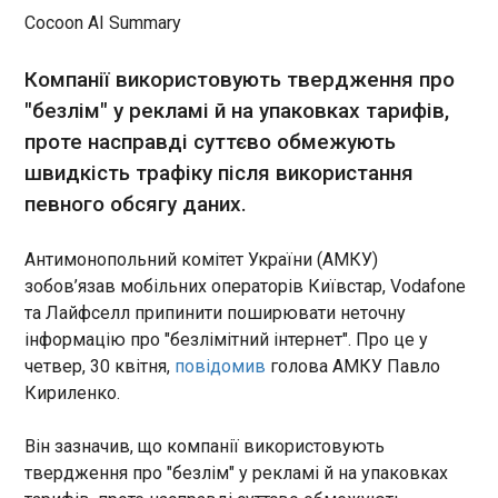
Ірану, Лівану та Іраку та
00:54:36
Cocoon AI Summary
закликає громадян ОАЕ, які
Президент США Дональд Трамп заявив, що
зараз перебувають у цих
окрім скорочення військової присутності у
Компанії використовують твердження про
країнах, повернутися якомога
Німеччині, розглядає можливість виведення
швидше", - йдеться в заяві.
"безлім" у рекламі й на упаковках тарифів,
американських військ з Італії та Іспанії. Його
проте насправді суттєво обмежують
слова у п’ятницю, 30 квітня, передає Reuters .
швидкість трафіку після використання
ЧИТАТЬ
певного обсягу даних.
Антимонопольний комітет України (АМКУ)
Конгрес завершив частковий шатдаун у США,
зобов’язав мобільних операторів Київстар, Vodafone
але не дав грошей антиміграційникам
00:49:04
та Лайфселл припинити поширювати неточну
інформацію про "безлімітний інтернет". Про це у
Американські конгресмени
четвер, 30 квітня,
повідомив
голова АМКУ Павло
проголосували за
відновлення федерального
Кириленко.
фінансування міністерства
внутрішньої безпеки, але без
Він зазначив, що компанії використовують
служби імміграції та митниці
ЧИТАТЬ
твердження про "безлім" у рекламі й на упаковках
ICE. Як пише CNN , цей крок