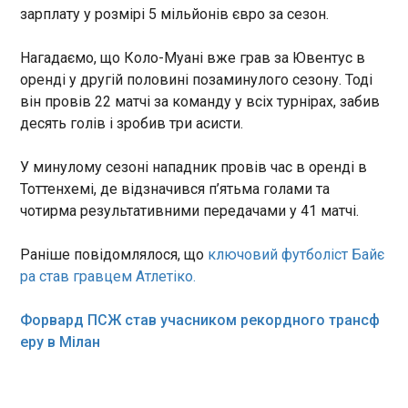
зарплату у розмірі 5 мільйонів євро за сезон.
обмеження Кремля
14:53:11
Нагадаємо, що Коло-Муані вже грав за Ювентус в
оренді у другій половині позаминулого сезону. Тоді
він провів 22 матчі за команду у всіх турнірах, забив
десять голів і зробив три асисти.
ЧИТАТЬ
У минулому сезоні нападник провів час в оренді в
Тоттенхемі, де відзначився п’ятьма голами та
чотирма результативними передачами у 41 матчі.
Десятки тисяч людей у Франції вимагали
прийняття комплексного законодавства про
Раніше повідомлялося, що
ключовий футболіст Байє
боротьбу з секснасильством
14:50:08
ра став гравцем Атлетіко.
У французьких містах
Форвард ПСЖ став учасником рекордного трансф
десятки тисяч людей вийшли
вчора на демонстрації проти
еру в Мілан
сексуального насильства.
Протести були спричиненим
ЧИТАТЬ
зґвалтуванням та вбивством