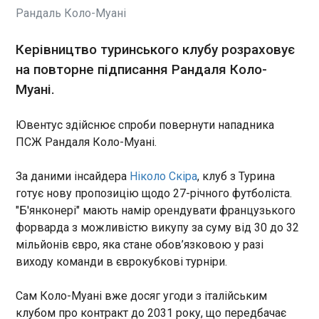
Референдум про скасування
Рандаль Коло-Муані
довічних виплат прем’єр-
міністру Словаччини Роберту
Фіцо після його відставки
Керівництво туринського клубу розраховує
визнано таким, що не
на повторне підписання Рандаля Коло-
відбувся, через низьку явку.
ЧИТАТЬ
Муані.
Про це повідомляє Радіо
Свобода . Після обробки
майже всіх бюлетенів явка
Ювентус здійснює спроби повернути нападника
СБС за два дні уразили 16 електропідстанцій
склала трохи вище 16% за
на ТОТ
ПСЖ Рандаля Коло-Муані.
необхідних 50%.
15:02:14
За даними інсайдера
Ніколо Скіра
, клуб з Турина
Сили безпілотних систем ЗСУ за два дні уразили
шістнадцять електричних підстанцій на
готує нову пропозицію щодо 27-річного футболіста.
тимчасово захоплених територіях на півдні
"Б'янконері" мають намір орендувати французького
України, десять із них - у тимчасово
форварда з можливістю викупу за суму від 30 до 32
окупованому Криму. Про це 5 липня повідомив
мільйонів євро, яка стане обов’язковою у разі
командувач Сил безпілотних систем ЗСУ Роберт
ЧИТАТЬ
виходу команди в єврокубкові турніри.
"Мадяр" Бровді повідомив у Фейсбуці.
Сам Коло-Муані вже досяг угоди з італійським
Банки Євразійського союзу почали масово
клубом про контракт до 2031 року, що передбачає
вводити комісії на готівкові рублі через