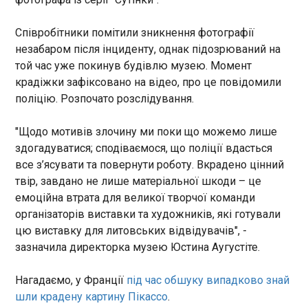
правила для сек’юритизації
чоловіком
фінансових активів і випуску
13:37:28
Співробітники помітили зникнення фотографії
облігацій з покриттям.
Бегонья Гомес, дружина прем’єр-міністра Педро
незабаром після інциденту, однак підозрюваний на
Санчеса, звернулася до судді Хуана Карлоса
той час уже покинув будівлю музею. Момент
Пейнадо з проханням надати їй дозвіл на
крадіжки зафіксовано на відео, про це повідомили
поїздку до Анкари, щоб супроводжувати свого
поліцію. Розпочато розслідування.
чоловіка на саміті НАТО. Про це повідомляє
"Європейська правда" з посиланням на EFE .
ЧИТАТЬ
"Щодо мотивів злочину ми поки що можемо лише
здогадуватися; сподіваємося, що поліції вдасться
Родина Науседи задекларувала найбільші
все з’ясувати та повернути роботу. Вкрадено цінний
статки серед топпосадовців Литви
твір, завдано не лише матеріальної шкоди – це
13:37:28
емоційна втрата для великої творчої команди
У Литві опублікували дані останніх майнових
організаторів виставки та художників, які готували
декларацій топпосадовців країни, згідно з ними,
цю виставку для литовських відвідувачів", -
найбільш заможною є родина чинного
зазначила директорка музею Юстина Аугустіте.
президента Гітанаса Науседи. Про це
повідомляє LRT , пише "Європейська правда".
Нагадаємо, у Франції
під час обшуку випадково знай
ЧИТАТЬ
шли крадену картину Пікассо
.