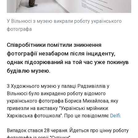
На Київщині фіксується погіршення якості
повітря через поширення диму від осередків
пожеж. Про це повідомляють у ДСНС Києва з
посиланням на дані Укргідрометцентру. За
У Вільнюсі з музею викрали роботу українського
даними супутникового моніторингу, упродовж
фотографа
27-29 червня шлейфи диму поширювалися на
ЧИТАТЬ
південь від осередків пожеж, що спричинило
Співробітники помітили зникнення
погіршення якості повітря на Київщині.
фотографії незабаром після інциденту,
ВР ухвалила за основу законопроєкт про
розвиток механізмів довгострокового
однак підозрюваний на той час уже покинув
фінансування
будівлю музею.
13:37:30
Сьогодні, 30 червня Верховна
З Художнього музею у палаці Радзивіллів у
Рада прийняла за основу
Вільнюсі було викрадено роботу відомого
законопроєкт про
українського фотографа Бориса Михайлова, яку
сек'юритизацію та облігації з
привезли на виставку "Українські мрійники:
покриттям. Йдеться про
ЧИТАТЬ
документ №15172. У
Харківська фотошкола". Про це повідомляє
Delfi.
пресслужбі парламенту
пояснили , що законопроєкт
Дружина прем'єра Іспанії просить у суду
Випадок стався 28 червня. Йдеться про цінну роботу
створює в Україні правові
дозволу поїхати на саміт НАТО разом із
фотографа із серії "Сутінки".