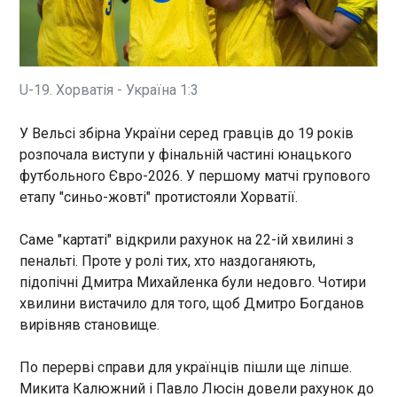
Ердоган заявив, що
Туреччина прагне міцного
миру в російсько-
українському конфлікті та
U-19. Хорватія - Україна 1:3
працює над відновленням
ЧИТАТЬ
переговорів і відродженням
дипломатичного процесу.
У Вельсі збірна України серед гравців до 19 років
Про це він розповів під час
розпочала виступи у фінальній частині юнацького
Японська єна впала стосовно долара до
телефонної розмови з
мінімуму за 40 років
футбольного Євро-2026. У першому матчі групового
канцлером Німеччини
00:01:08
етапу "синьо-жовті" протистояли Хорватії.
Мерцем , передає Управління
Японська єна впала до найнижчого рівня по
комунікацій президента
відношенню до долара США з 1986 року в
Саме "картаті" відкрили рахунок на 22-ій хвилині з
Туреччини.
понеділок, 29 червня. Вона знизилася на 0,1% до
пенальті. Проте у ролі тих, хто наздоганяють,
161,96 за долар. Про це повідомляє
підопічні Дмитра Михайленка були недовго. Чотири
інформаційне агентство Bloomberg. Валюта
хвилини вистачило для того, щоб Дмитро Богданов
пробила позначку 161,95, яка востаннє була
ЧИТАТЬ
вирівняв становище.
досягнута в липні 2024 року, коли японська
влада втрутилася для підтримки обмінного
По перерві справи для українців пішли ще ліпше.
курсу.
Федоров: Україна веде перемовини з
Микита Калюжний і Павло Люсін довели рахунок до
Францією щодо ліцензії на виробництво