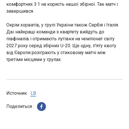
комфортних 3:1 на користь нашої збірної. Так матч і
ракет SCALP
23:48:36
завершився.
Окрім хорватів, у групі України також Сербія і Італія.
Дві найкращі команди з квартету вийдуть до
півфіналів і отримають путівки на чемпіонат світу
2027 року серед збірних U-20. Ще одну, п'яту квоту
ЧИТАТЬ
від Європи розіграють у стиковому матчі між
третіми місцями у групах.
Україна просить у Франції ліцензію на ракети
SCALP
23:36:44
Україна просувається в переговорах з Францією
Источник:
LB
про надання ліцензії на виробництво ракет
SCALP; є перший прогрес. Про це під час
Поделиться :
брифінгу заявив міністр оборони України
Михайло Федоров, повідомляє Інтерфакс-
Україна.
ЧИТАТЬ