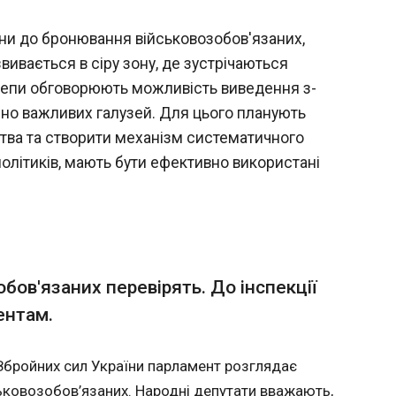
вперше заспівала другий сингл з
У США 
іни до бронювання військовозобов'язаних,
 на SNL
успішн
вивається в сіру зону, де зустрічаються
через 
рдепи обговорюють можливість виведення з-
проток
17:38:5
дставила на Saturday Night Live (SNL) другий
ично важливих галузей. Для цього планують
Pretty Sad For a Girl So
Два тор
egged" ще немає на стримінгових
тва та створити механізм систематичного
прапор
й трек Олівії Родріго "Begged", що увійде
пройшл
олітиків, мають бути ефективно використані
льбому співачки
протоку
свій шл
повідомило Це
команд
сил СШ
Зазнача
бов'язаних перевірять. До інспекції
есмінці
Перські
ентам.
ЧИТАТ
операці
Збройних сил України парламент розглядає
тував
Зеленський розповів про зустріч з 
ьковозобов’язаних. Народні депутати вважають,