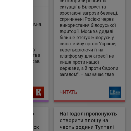
обговорили розвиток
ситуації в Білорусі, та
я з прем’єр-
зростаючі загрози безпеці,
ревані. Про це
спричинені Росією через
використання білоруської
ві виклики й
території. Москва дедалі
у роботу для
більше втягує Білорусь у
о розвиток
свою війну проти України,
відновити роботу
перетворюючи її на
го співробітництва
платформу для агресії не
у Києві", – написав
лише проти нашої
держави, а й проти Європи
загалом", – зазначає глава
української дипломатії.
ЧИТАТЬ
а попросила в
На Подолі пропонують
і допомогу
створити площу на
горщини - Туск
честь родини Тупталі