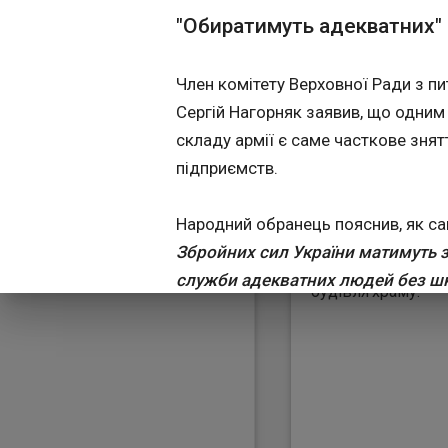
пошкоджена цер
17:06:21
"Обиратимуть адекватних"
загиблий
Окупанти атакува
Вільнянськ Запорі
області. Одна люд
Член комітету Верховної Ради з п
загинула, ще одна
Сергій Нагорняк заявив, що одним
поранень. Про це 
складу армії є саме часткове знят
повідомив началь
Запорізької ОВА І
підприємств.
Федоров. За його 
внаслідок ворожо
Народний обранець пояснив, як с
зруйновані торгів
павільйон та прив
Збройних сил України матимуть з
будинок, пошкод
служби адекватних людей без шкі
будівля храму.
інвалідності
.
"Це абсолютно нормальні люди, фах
зауважив Нагорняк в ефірі
Новини.