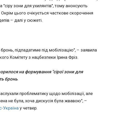
нським
17:16:59
"сіру зони для ухилянтів", тому анонсують
Президент Володимир Зеленський зустрівс
 Окрім цього очікується часткове скорочення
міністром Вірменії Ніколом Пашиняном в Є
епів – далі у сюжеті.
український лідер повідомив у Фейсбук у понеділок, 4 травня.
т Фіцо
"Обговорили ситуацію в регіоні та безпеко
зустрічі
загрози. Я поінформував про дипломатичн
досягнення реального миру. Говорили і пр
економічного партнерства. Запропонував 
вести
Спільної міжурядової комісії з економічно
урядів у
 бронь, підпадатиме під мобілізацію", – заявила
та провести її наступне засідання цьогоріч 
е він
ого Комітету з нацбезпеки Ірина Фріз.
він.
тичної
і,
рилося на формування "сірої зони для
 N.
ють бронь
.
ЧИТАТЬ
заслухали проблематику щодо мобілізації, але
Гравці МЮ хочуть
Україн
на не була, хоча дискусія була жвавою", –
бачити Карріка
Польщ
с-Україна
у четвер.
головним тренером
щодо У