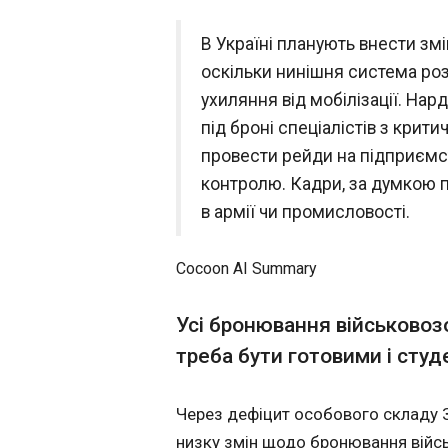
Олівія Родріго 
В Україні планують внести зм
нового альбому
оскільки нинішня система роз
17:42:23
ухиляння від мобілізації. На
Олівія Родріго пре
під броні спеціалістів з крит
сингл з майбутнього альбому You Seem 
In Love . Треку "B
провести рейди на підприємс
майданчиках. Нови
контролю. Кадри, за думкою п
до майбутнього а
в армії чи промисловості.
Cocoon AI Summary
Усі бронювання військовозо
треба бути готовими і студ
ЧИТАТЬ
Через дефіцит особового складу 
Фіцо прокомен
низку змін щодо бронювання війс