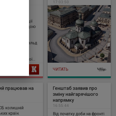
8
17:03:50
кладає надії на
у стосовно
и в нормалізації
ин з новою владою
ни. Про це
ив глава
ого уряду Дональд
д час брифінгу в
 після саміту
ської політичної
ти в понеділок, 4
Ь
ЧИТАТЬ
ий працював на
Генштаб заявив про
зміну найгарячішого
напрямку
16:55:44
СБ колишній
ких країн.
Від початку доби на фронті