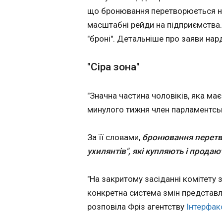
зустріч із Зеле
що бронювання перетворюється на 
17:20:46
масштабні рейди на підприємства.
Прем’єр-міністр
"броні". Детальніше про заяви нард
Словаччини Робер
заявив, що під час 
з українським
"Сіра зона"
президентом
запропонував про
спільне засідання 
"Значна частина чоловіків, яка має
Братиславі. Про ц
минулого тижня член парламентськ
розповів під час саміту
Європейської полі
спільноти в Єреван
За її словами,
бронювання перетво
повідомляє Dennik
ухилянтів", які купляють і прода
ЧИТАТЬ
"На закритому засіданні комітету 
РФ вдарила по
конкретна система змін представле
Вільнянську на
розповіла Фріз агентству
Інтерфак
Запоріжжі: