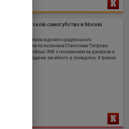
Ь
л-полковник скоїв самогубство в Москві
2
і знайшли мертвим відомого радянського
льника, генерала-полковника Станіслава Петрова.
повідомили російські ЗМІ з посиланням на джерела в
 відомствах і родичів загиблого в понеділок, 4 травня.
Ь