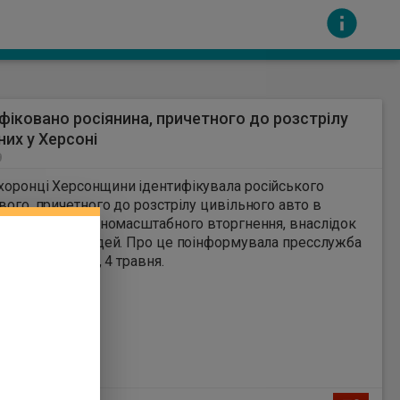
фіковано росіянина, причетного до розстрілу
них у Херсоні
9
оронці Херсонщини ідентифікувала російського
вого, причетного до розстрілу цивільного авто в
 на початку повномасштабного вторгнення, внаслідок
сть за вміст інших сайтів. Всі авторскі права
 троє людей. Про це поінформувала пресслужба
ії у понеділок, 4 травня.