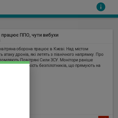
і працює ППО, чути вибухи
4
вітряна оборона працює в Києві. Над містом
ь атаку дронів, які летять з північного напрямку. Про
ли велику кількість безпілотників, що прямують на
сть за вміст інших сайтів. Всі авторскі права
ю.