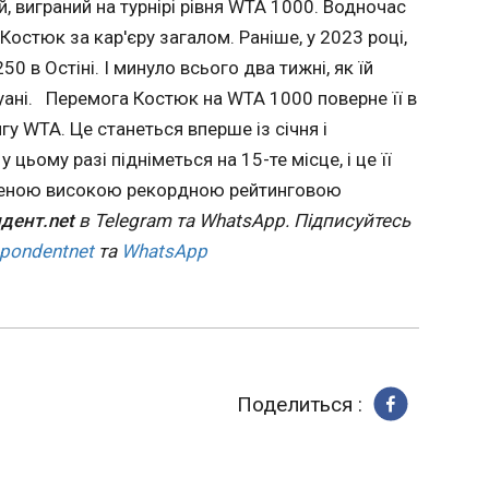
 тижні,
, виграний на турнірі рівня WTA 1000. Водночас
вала
20:48:41
я вершини
 Костюк за кар'єру загалом. Раніше, у 2023 році,
Російські воєнні злочинці вдарили дроном
0 в Остіні. І минуло всього два тижні, як їй
Дніпровському районі Херсона. Четверо л
 на WTA
це повідомила Херсонська ОВА. "Близько 18:00 російські
 першу
овітряна
уані. Перемога Костюк на WTA 1000 поверне її в
загарбники атакували з дрона супермарке
ого
у WTA. Це станеться вперше із січня і
районі Херсона.
цьому разі підніметься на 15-те місце, і це її
з січня і
 двох
неділок.
ків, що
леною високою рекордною рейтинговою
азі
збито і
дент.net
в Telegram та WhatsApp. Підписуйтесь
те місце,
ака ще
spondentnet
та
WhatsApp
еремога
ою
ною
am.
ицією.
ЧИТАТЬ
t в
App.
Поделиться :
аші
и
Абсолютизм Іноуе
Рубіо 
залишився
приско
spondentnet
беззаперечним
озброє