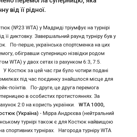
внено перемогла суперницю, яка
2:0 на
A
у від її рідної.
долала Андрєєву і стала чемпіонкою
Марта
анія
риді
Андрєє
чемпіо
тюк (№23 WTA) у Мадриді тріумфує на турнірі
Мадри
21:19:5
) - 6:3,
Українська тенісистка Марта
д її диктовку. Завершальний раунд турніру був у
Костюк (WTA № 23) виграла
юк. По-перше, українська спортсменка на цих
рі також
турнір WTA 1000 у Мадриді.
ремогу, обігравши суперницю нізвідки родом
йвищою
Про це повідомляє LB.ua. У
г,
фіналі змагань українка
ом WTA) у двох сетах із рахунком 6:3, 7:5.
перемогла «нейтральну»
. У Костюк за цей час гри було чотири подані
ах.
росіянку Мірру Андрєєву
 помилках під час поєдинку знайшлося місце для
 WTA 1000
(WTA № 8) – 6:3, 7:5.
сний
рейк-поїнтів. По-друге, це друга перемога
а турнірі
перницею в особистих протистояннях. За
одночас
рахунок 2:0 на користь українки.
WTA 1000,
 - третій
ЧИТАТ
кар'єру
остюк (Україна)
- Мірра Андрєєва (нейтральний
у 2023
спанському турнірі також є для Костюк найвищою
ершою на
 на спортивних турнірах. Нагорода турніру WTA
стіні. І
к за
Росіяни атакували дроном супермарк