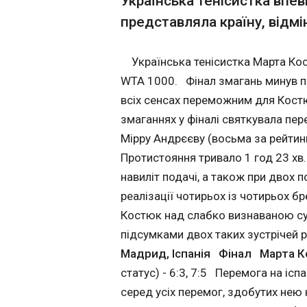
Українська тенісистка впе
зустрічей рахунок 
користь українки. WT
представляла країну, відмінн
Марта Костюк з
1000, Мадрид, Ісп
WTA 1000 у Мад
Фінал Марта Костюк
21:21:51
Українська тенісистка Марта Кос
(Україна) - Мірра Андрєєва
(нейтральний статус
WTA 1000. Фінал змагань минув пі
7:5 Перемога на
всіх сенсах переможним для Кост
іспанському турні
змаганнях у фіналі святкувала пе
є для Костюк на
серед усіх перемо
Мірру Андрєєву (восьма за рейтинг
здобутих нею на
Протистояння тривало 1 год 23 хв
спортивних турнір
навиліт подачі, а також при двох
Нагорода турніру
- це перший стату
реалізації чотирьох із чотирьох б
трофей, виграний н
Костюк над слабко визнаваною су
рівня WTA 1000. В
підсумками двох таких зустрічей 
титул переможниці
ЧИТАТЬ
титул у Костюк за 
Мадрид, Іспанія
Фінал
Марта К
загалом. Раніше, 
статус) - 6:3, 7:5 Перемога на і
році, вона була п
серед усіх перемог, здобутих нею
турнірі WTA 250 в О
Стало відомо, я