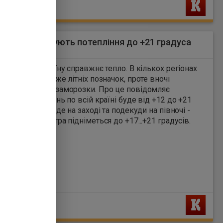
Ь
ики прогнозують потепління до +21 градуса
8
принесе в Україну справжнє тепло. В кількох регіонах
тура сягне майже літніх позначок, проте вночі
ще можливі заморозки. Про це повідомляє
ометцентр. Вдень по всій країні буде від +12 до +21
. Найтепліше буде на заході та подекуди на півночі -
впчик термометра підніметься до +17...+21 градусів.
Ь