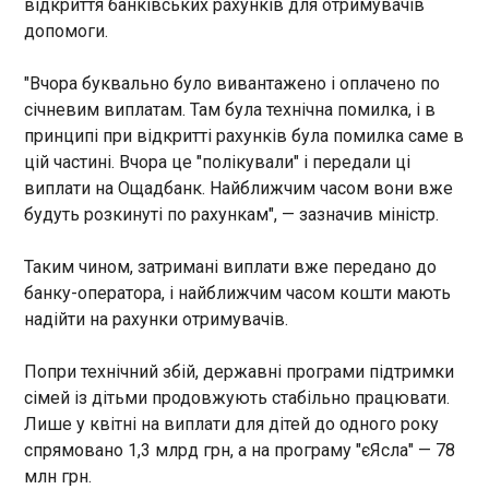
відкриття банківських рахунків для отримувачів
У Святошинському районі Києва 1 травня водій
допомоги.
автомобіля Volkswagen Caddy здійснив кілька
пострілів. Наразі правоохоронці його
"Вчора буквально було вивантажено і оплачено по
розшукують. Про це повідомила пресслужба
січневим виплатам. Там була технічна помилка, і в
поліції. "Близько 14:30 до Святошинського
принципі при відкритті рахунків була помилка саме в
управління поліції надійшло повідомлення про
те, що по вулиці Мрії невідомий чоловік на
цій частині. Вчора це "полікували" і передали ці
автомобілі Volkswagen Caddy здійснив декілька
виплати на Ощадбанк. Найближчим часом вони вже
ЧИТАТЬ
пострілів", - зазначили у повідомленні.
будуть розкинуті по рахункам", — зазначив міністр.
"Національний кешбек" демонструє
Таким чином, затримані виплати вже передано до
зростання попиту на українські товари та
банку-оператора, і найближчим часом кошти мають
позитивний вплив на економіку, –
надійти на рахунки отримувачів.
16:41:59
Мінекономіки
Програма "Національний
Попри технічний збій, державні програми підтримки
кешбек" отримала високу
сімей із дітьми продовжують стабільно працювати.
оцінку серед українських
Лише у квітні на виплати для дітей до одного року
споживачів і демонструє
спрямовано 1,3 млрд грн, а на програму "єЯсла" — 78
відчутний позитивний ефект
ЧИТАТЬ
для ринку товарів
млн грн.