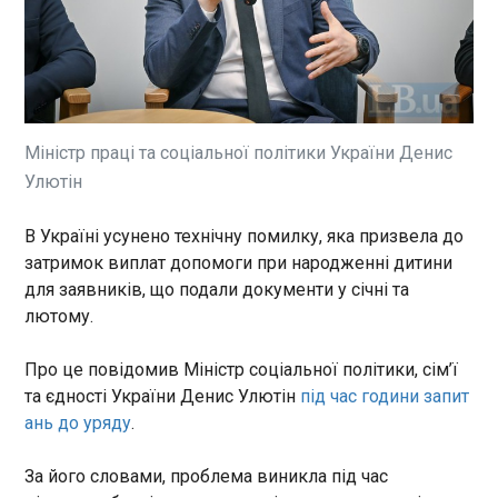
Залежність Росії від імпорту технологій, що
потрапили під санкції через Китай, досягла 90%.
Про це повідомляє Bloomberg, посилаючись на
ознайомлені зі статистикою джерела. Попри
заявлені програми імпортозаміщення, порівняно
з 2025 роком (80%) рівень залежності зріс.
ЧИТАТЬ
Причиною стало посилення санкцій ЄС, що
Міністр праці та соціальної політики України Денис
перекрило ще наявні канали поставок із Заходу.
Улютін
Економісти Кремля визнали наслідки ударів
по НПЗ і портах
В Україні усунено технічну помилку, яка призвела до
17:18:18
затримок виплат допомоги при народженні дитини
Зростання російської економіки може
для заявників, що подали документи у січні та
виявитися нижчим за очікування через
лютому.
скорочення експорту нафти та нафтопродуктів
на тлі атак на портову інфраструктуру та
нафтопереробні заводи. Про це мовиться в
Про це повідомив Міністр соціальної політики, сім’ї
аналітичних матеріалах близького до Кремля
та єдності України Денис Улютін
під час години запит
ЧИТАТЬ
Центру макроекономічного аналізу та
ань до уряду
.
короткострокового прогнозування, передає
TMT .
У Києві сталася стрілянина
За його словами, проблема виникла під час
16:54:39