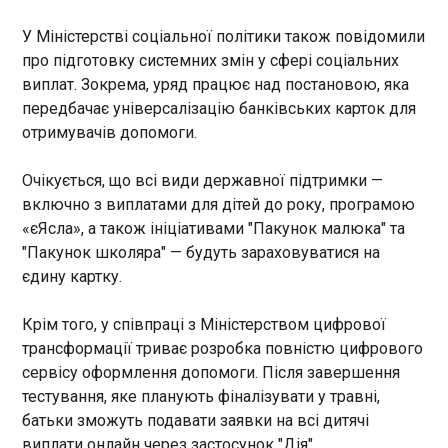
вітчизняного виробництва.
Про це повідомляє
CNN: Іран пошкодив щонайменше 16 баз США
У Міністерстві соціальної політики також повідомили
Міністерство економіки,
на Близькому Сході
про підготовку системних змін у сфері соціальних
довкілля та сільського
16:37:25
виплат. Зокрема, уряд працює над постановою, яка
господарства України з
Іранські обстріли спричинили
передбачає універсалізацію банківських карток для
посиланням на результати
безпрецедентні руйнування
отримувачів допомоги.
дослідження, проведеного на
на американських військових
замовлення компанії
об'єктах на Близькому Сході.
Mastercard у березні–квітні
Очікується, що всі види державної підтримки —
Розслідування CNN
2026 року.
включно з виплатами для дітей до року, програмою
оприлюднило докази значних
ЧИТАТЬ
«єЯсла», а також ініціативами "Пакунок малюка" та
пошкоджень щонайменше 16
"Пакунок школяра" — будуть зараховуватися на
баз США у восьми країнах
регіону. Деякі об'єкти, як-от
єдину картку.
У ПС заявили про знищення сотень "шахедів"
колись потужний хаб Кемп-
16:35:17
Бюрінг у Кувейті, наразі
Крім того, у співпраці з Міністерством цифрової
Російські загарбники зранку і вдень запустили
майже порожні та фактично
трансформації триває розробка повністю цифрового
по Україні ще сотні безпілотників різних типів.
непридатні для використання
Більшість ворожих цілей було знищено,
сервісу оформлення допомоги. Після завершення
після тижневих атак ракетами
повідомили Повітряні сили ЗСУ в п’ятницю, 1
тестування, яке планують фіналізувати у травні,
та безпілотниками.
травня. Вказано, що противник атакував 409
батьки зможуть подавати заявки на всі дитячі
ударними БпЛА типу Shahed (в т.ч. реактивними),
виплати онлайн через застосунок "Дія".