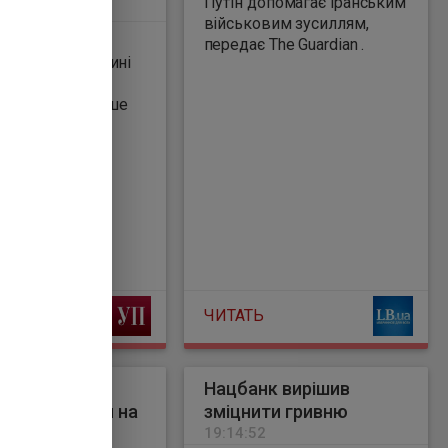
Путін допомагає іранським
військовим зусиллям,
тогенного
передає The Guardian .
-західній частині
тня, Всесвітня
пише
ЧИТАТЬ
иділив
Нацбанк вирішив
ові мільярди на
зміцнити гривню
ні котельні
19:14:52