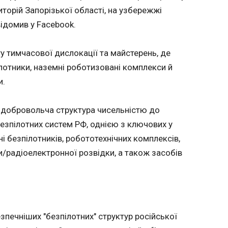
App. Підписуйтесь на наші канали
19:34:11
торій Запорізької області, на узбережжі
spondentnet та WhatsApp
о
Франція повідомила про спалахи високопа
ідомив у Facebook.
 50
пташиного грипу на двох фермах у південно
ендів
країни. Про це повідомила у четвер, 30 кві
у тимчасової дислокації та майстерень, де
організація охорони здоров’я тварин, передає Reuters , 
"Європейська правда".
лотники, наземні роботизовані комплекси й
и.
е добровольча структура чисельністю до
безпілотних систем РФ, однією з ключових у
і безпілотників, робототехнічних комплексів,
/радіоелектронної розвідки, а також засобів
ЧИТАТЬ
У США заявили, що
Уряд в
Росія допомагає Ірану
додатк
печніших "безпілотних" структур російської
 для РФ
у війні
модуль