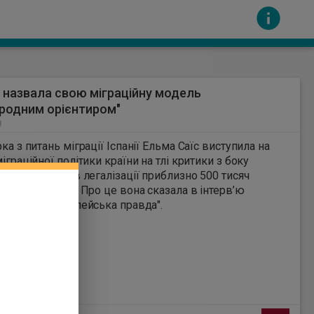
я назвала свою міграційну модель
родним орієнтиром"
9
рка з питань міграції Іспанії Ельма Саїс виступила на
міграційної політики країни на тлі критики з боку
 ЄС щодо планів легалізації приблизно 500 тисяч
сть за вміст інших сайтів. Всі авторскі права
ьних мігрантів. Про це вона сказала в інтерв’ю
s , пише "Європейська правда".