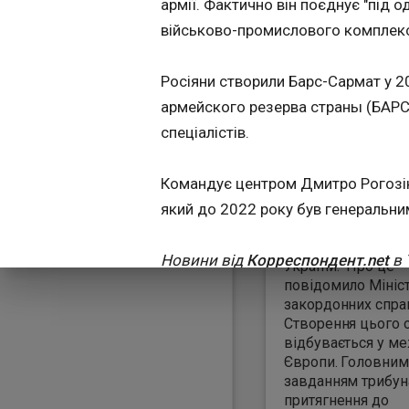
армії. Фактично він поєднує "під 
приєдналася Бе
19:19:07
військово-промислового комплекс
Росіяни створили Барс-Сармат у 2
армейского резерва страны (БАРС)
спеціалістів.
Командує центром Дмитро Рогозін –
Бельгія офіційно
який до 2022 року був генеральн
приєдналася до
Спеціального три
щодо злочину агре
Новини від
Корреспондент.net
в 
України. Про це
канали
https://t.me/korrespondent
повідомило Міністерство
закордонних справ країн
Створення цього 
відбувається у м
Європи. Головним
завданням трибун
притягнення до