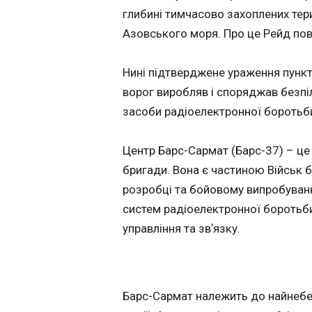
Telegram та Whats
держкомпаній
глибині тимчасово захоплених тери
https://t.me/korre
надходження д
Азовського моря. Про це Рейд пов
бюджету майже
19:38:33
млрд грн дивід
Нині підтверджене ураження пункт
ворог виробляв і споряджав безпі
засоби радіоелектронної боротьб
Центр Барс-Сармат (Барс-37) – ц
бригади. Вона є частиною Військ 
розробці та бойовому випробуванн
систем радіоелектронної боротьби
ЧИТАТЬ
управління та звʼязку.
До угоди про
створення
Барс-Сармат належить до найнебез
спецтрибуналу