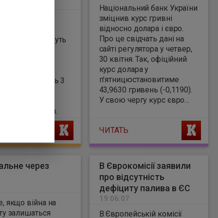
4
Національний банк України
зміцнив курс гривні
очно-модульні
відносно долара і євро.
і загальною
Про це свідчать дані на
стю 1,3 ГВт будуть
сайті регулятора у четвер,
вати коштом
30 квітня. Так, офіційний
ного фонду
курс долара у
ного бюджету.
п’ятницюстановитиме
, на це виділять 3
43,9630 гривень (-0,1190).
н, повідомила
У свою чергу курс євро
-міністр Юлія
теж впав і становитиме
нко в Telegram.
51,4587 гривень (-0,1216).
Ь
ЧИТАТЬ
пальне через
В Єврокомісії заявили
про відсутність
дефіциту палива в ЄС
19:06:07
е, якщо війна на
фту залишаться
В Європейській комісії