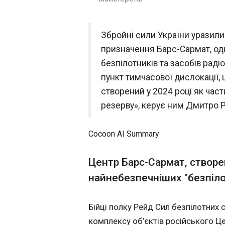
Костюк зіграє в
далекою від ць
Збройні сили України уразили
19:42:03
призначення Барс-Сармат, од
Українська теніси
безпілотників та засобів рад
вважає рукостиск
пункт тимчасової дислокації
розглядати з позиц
півфінальному матч
створений у 2024 році як час
Анастасією Потап
резерву», керує ним Дмитро Р
уродженкою Австрі
австрійським пра
не вплине на ріше
Cocoon AI Summary
рукостискання чи н
Дарія Касаткіна, 
Центр Барс-Сармат, створе
громадянство, а й
тощо. Саме тому я 
найнебезпечніших "безпілот
ЧИТАТЬ
виключно з поваги.
громадянство, але
або на підтримку 
Бійці полку Рейд Сил безпілотних 
- сказала тенісистка. Новини від Корреспонде
Кабмін очікує в
комплексу об’єктів російського Ц