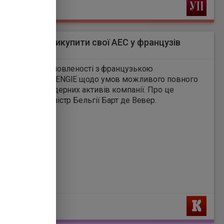
Ь
я готується викупити свої АЕС у французів
4
льгії досяг домовленості з французькою
ю ENGIE щодо умов можливого повного
бельгійських ядерних активів компанії. Про це
повідомив прем’єр-міністр Бельгії Барт де Вевер.
Ь